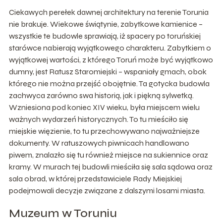
Ciekawych perełek dawnej architektury na terenie Torunia
nie brakuje. Wiekowe świątynie, zabytkowe kamienice –
wszystkie te budowle sprawiają, iż spacery po toruńskiej
starówce nabierają wyjątkowego charakteru. Zabytkiem o
wyjątkowej wartości, z którego Toruń może być wyjątkowo
dumny, jest Ratusz Staromiejski – wspaniały gmach, obok
którego nie można przejść obojętnie. Ta gotycka budowla
zachwyca zarówno swa historią, jak i piękną sylwetką.
Wzniesiona pod koniec XIV wieku, była miejscem wielu
ważnych wydarzeń historycznych. To tu mieściło się
miejskie więzienie, to tu przechowywano najważniejsze
dokumenty. W ratuszowych piwnicach handlowano
piwem, znalazło się tu również miejsce na sukiennice oraz
kramy. W murach tej budowli mieściła się sala sądowa oraz
sala obrad, w której przedstawiciele Rady Miejskiej
podejmowali decyzje związane z dalszymi losami miasta.
Muzeum w Toruniu