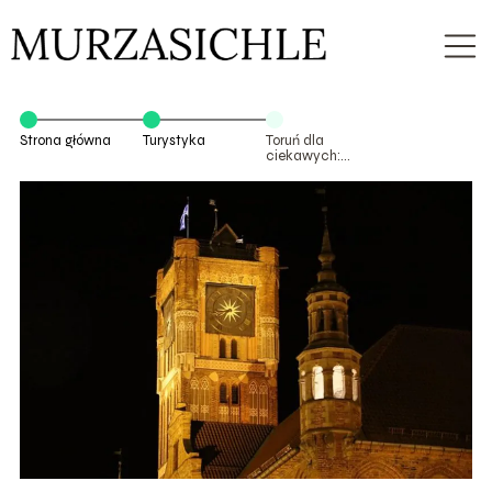
Strona główna
Turystyka
Toruń dla
ciekawych:
ratusz
staromiejski